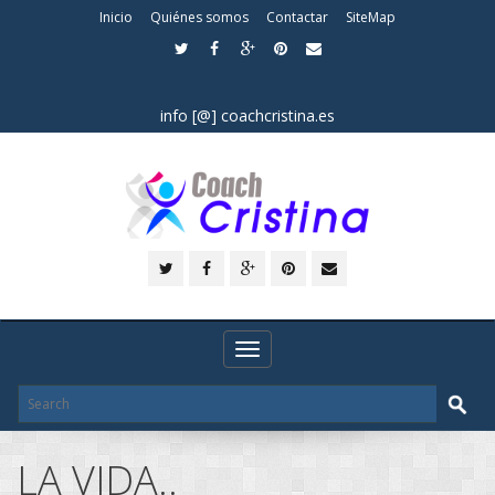
Inicio
Quiénes somos
Contactar
SiteMap
info [@] coachcristina.es
Toggle
navigation
LA VIDA..