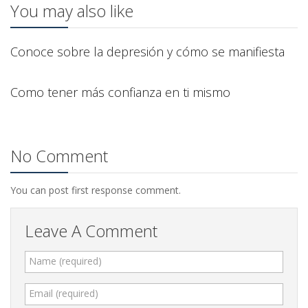
You may also like
0
22
Conoce sobre la depresión y cómo se manifiesta
Feb
2016
0
06
Como tener más confianza en ti mismo
Feb
2016
0
31
Dic
2015
No Comment
You can post first response comment.
Leave A Comment
Name (required)
Email (required)